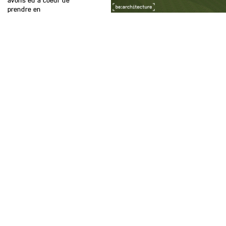
avons eu à coeur de
prendre en
considération les
nouveaux modes de vie
en offrant de généreux
espaces extérieurs qui
sont pensés comme une
pièce supplémentaire et,
dans chaque logement,
une pièce à caractère
polyvalente. Une grande
paroi coulissante lie
cette pièce au séjour
permettant à cette
celle-ci de participer à
la vie du séjour ou
d'être complètement
indépendante.